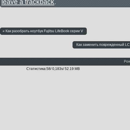
leave a trackback
.
« Как разобрать ноутбук Fujitsu LifeBook серии V
Как заменить поврежденный LCD 
Pow
Статистика:58/ 0,183s/ 52.19 MB