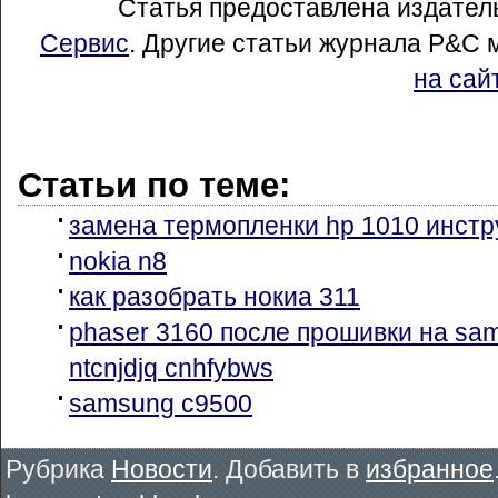
Статья предоставлена издате
Сервис
. Другие статьи журнала Р&С 
на сай
Статьи по теме:
замена термопленки hp 1010 инстр
nokia n8
как разобрать нокиа 311
phaser 3160 после прошивки на sa
ntcnjdjq cnhfybws
samsung c9500
Рубрика
Новости
. Добавить в
избранное