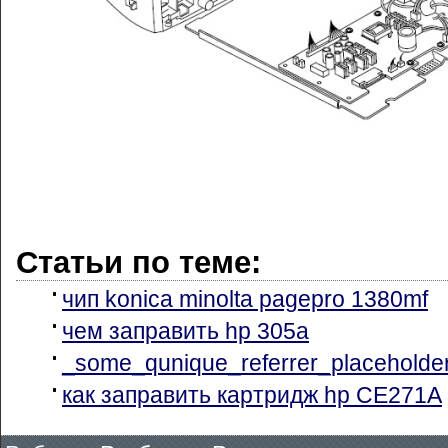
Статьи по теме:
чип konica minolta pagepro 1380mf
чем заправить hp 305a
_some_qunique_referrer_placeholde
как заправить картридж hp CE271A