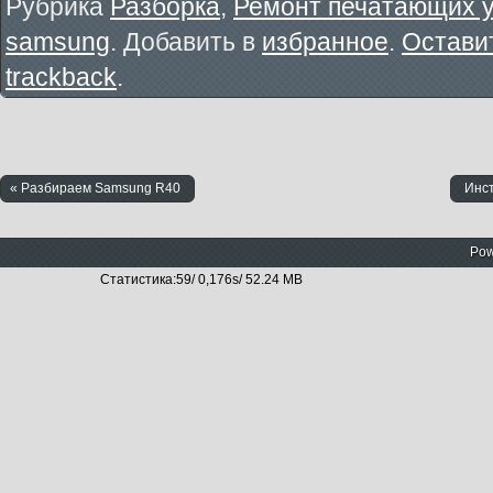
Рубрика
Разборка
,
Ремонт печатающих у
samsung
. Добавить в
избранное
.
Остави
trackback
.
« Разбираем Samsung R40
Инст
Pow
Статистика:59/ 0,176s/ 52.24 MB