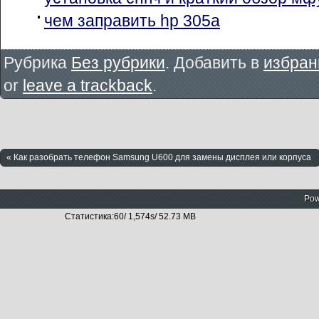
чем заправить hp 305a
Рубрика
Без рубрики
. Добавить в
избран
or
leave a trackback
.
« Как разобрать телефон Samsung U600 для замены дисплея или корпуса
Pow
Статистика:60/ 1,574s/ 52.73 MB