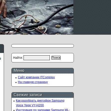
Найти:
Меню
Сайт компании ITComplex
На главную страницу
Свежие записи
Как разобрать диктофон Samsung
Voice Yepp VY-H200
Инструкция по заправке Samsung ML-