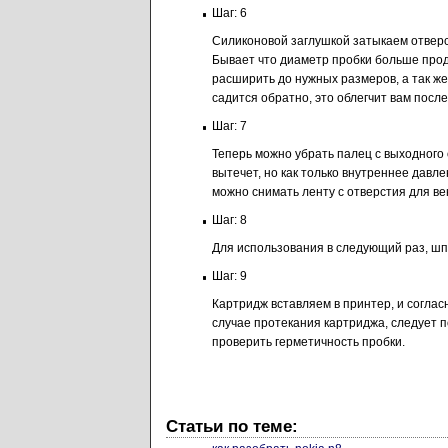
Шаг: 6
Силиконовой заглушкой затыкаем отверс
Бывает что диаметр пробки больше прод
расширить до нужных размеров, а так же
садится обратно, это облегчит вам посл
Шаг: 7
Теперь можно убрать палец с выходного 
вытечет, но как только внутреннее давле
можно снимать ленту с отверстия для в
Шаг: 8
Для использования в следующий раз, шп
Шаг: 9
Картридж вставляем в принтер, и согла
случае протекания картриджа, следует 
проверить герметичность пробки.
Статьи по теме: