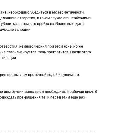
тие, необходимо убедиться в его герметичности.
еланного отверстия, в таком случае его необходимо
 убедиться в том, что пробка свободно выходит и
едующие заправки.
отверстия, немного чернил при этом конечно же
ние стабилизируется, течь прекратится. После этого
ентиляции.
риц промываем проточной водой и сушим его.
сно инструкции выполняем необходимый рабочий цикл. В
подождать прекращения течи перед этим еще раз