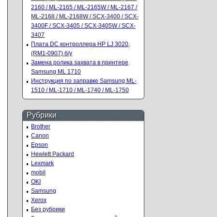
2160 / ML-2165 / ML-2165W / ML-2167 /
ML-2168 / ML-2168W / SCX-3400 / SCX-
3400F / SCX-3405 / SCX-3405W / SCX-
3407
Плата DC контроллера HP LJ 3020,
(RM1-0907) б/у
Замена ролика захвата в принтере
Samsung ML 1710
Инструкция по заправке Samsung ML-
1510 / ML-1710 / ML-1740 / ML-1750
Рубрики
Brother
Canon
Epson
Hewlett Packard
Lexmark
mobil
OKI
Samsung
Xerox
Без рубрики