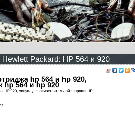
Hewlett Packard: HP 564 и 920
триджа hp 564 и hp 920,
 hp 564 и hp 920
и HP 920, мануал для самостоятельной заправки HP
ов: