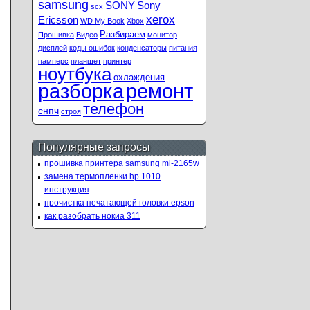
samsung
SONY
Sony
scx
xerox
Ericsson
WD My Book
Xbox
Разбираем
Прошивка
Видео
монитор
дисплей
коды ошибок
конденсаторы
питания
памперс
планшет
принтер
ноутбука
охлаждения
ремонт
разборка
телефон
снпч
строя
Популярные запросы
прошивка принтера samsung ml-2165w
замена термопленки hp 1010
инструкция
прочистка печатающей головки epson
как разобрать нокиа 311