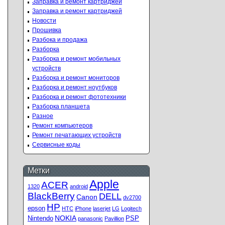
Заправка и ремонт картриджей
Заправка и ремонт картриджей
Новости
Прошивка
Разбока и продажа
Разборка
Разборка и ремонт мобильных
устройств
Разборка и ремонт мониторов
Разборка и ремонт ноутбуков
Разборка и ремонт фототехники
Разборка планшета
Разное
Ремонт компьютеров
Ремонт печатающих устройств
Сервисные коды
Метки
Apple
ACER
1320
android
BlackBerry
DELL
Canon
dv2700
HP
epson
HTC
iPhone
laserjet
LG
Logitech
NOKIA
Nintendo
PSP
panasonic
Pavillion