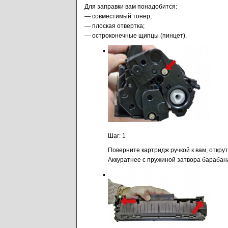
Для заправки вам понадобится:
— совместимый тонер;
— плоская отвертка;
— остроконечные щипцы (пинцет).
Шаг: 1
Поверните картридж ручкой к вам, откру
Аккуратнее с пружиной затвора барабана