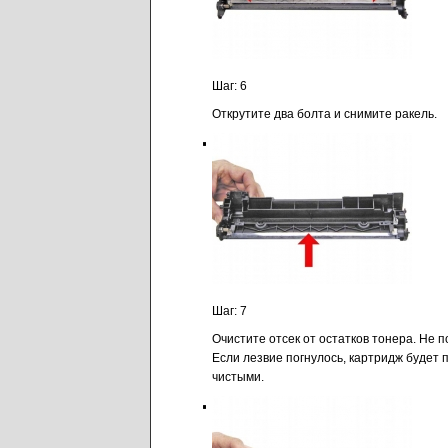
Шаг: 6
Открутите два болта и снимите ракель.
Шаг: 7
Очистите отсек от остатков тонера. Не 
Если лезвие погнулось, картридж будет 
чистыми.