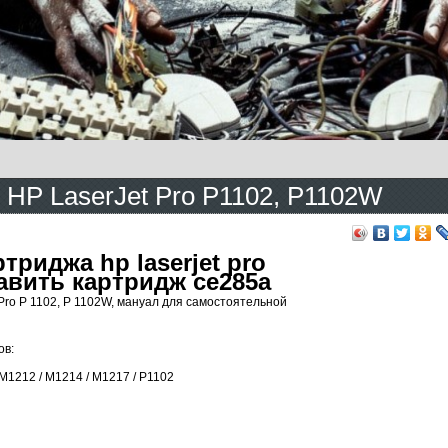
 HP LaserJet Pro P1102, P1102W
триджа hp laserjet pro
равить картридж ce285a
ro P 1102, P 1102W, мануал для самостоятельной
ов:
 M1212 / M1214 / M1217 / P1102