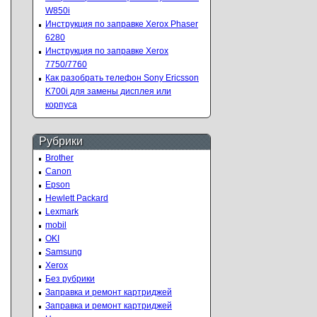
W850i
Инструкция по заправке Xerox Phaser
6280
Инструкция по заправке Xerox
7750/7760
Как разобрать телефон Sony Ericsson
K700i для замены дисплея или
корпуса
Рубрики
Brother
Canon
Epson
Hewlett Packard
Lexmark
mobil
OKI
Samsung
Xerox
Без рубрики
Заправка и ремонт картриджей
Заправка и ремонт картриджей