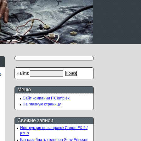
Найти:
Меню
Сайт компании ITComplex
На главную страницу
Свежие записи
Инструкция по заправке Canon FX-2 /
EP-P
Как разобрать телефон Sony Ericsson