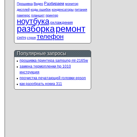
Разбираем
Прошивка
Видео
монитор
дисплей
коды ошибок
конденсаторы
питания
памперс
планшет
принтер
ноутбука
охлаждения
ремонт
разборка
телефон
снпч
строя
Популярные запросы
прошивка принтера samsung ml-2165w
замена термопленки hp 1010
инструкция
прочистка печатающей головки epson
как разобрать нокиа 311