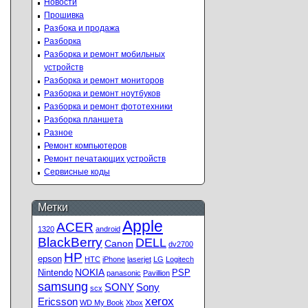
Новости
Прошивка
Разбока и продажа
Разборка
Разборка и ремонт мобильных
устройств
Разборка и ремонт мониторов
Разборка и ремонт ноутбуков
Разборка и ремонт фототехники
Разборка планшета
Разное
Ремонт компьютеров
Ремонт печатающих устройств
Сервисные коды
Метки
Apple
ACER
1320
android
BlackBerry
DELL
Canon
dv2700
HP
epson
HTC
iPhone
laserjet
LG
Logitech
NOKIA
Nintendo
PSP
panasonic
Pavillion
samsung
SONY
Sony
scx
xerox
Ericsson
WD My Book
Xbox