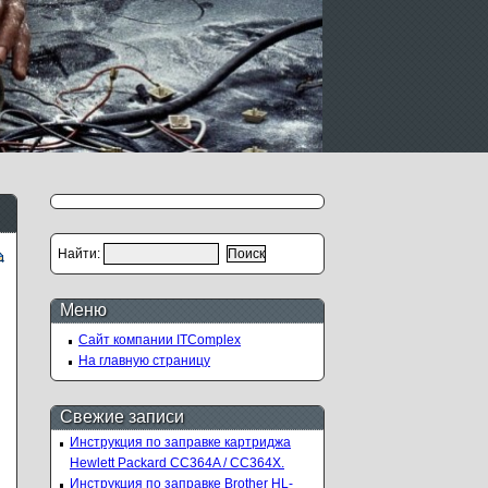
Найти:
Меню
Сайт компании ITComplex
На главную страницу
Свежие записи
Инструкция по заправке картриджа
Hewlett Packard CC364A / CC364X.
Инструкция по заправке Brother HL-