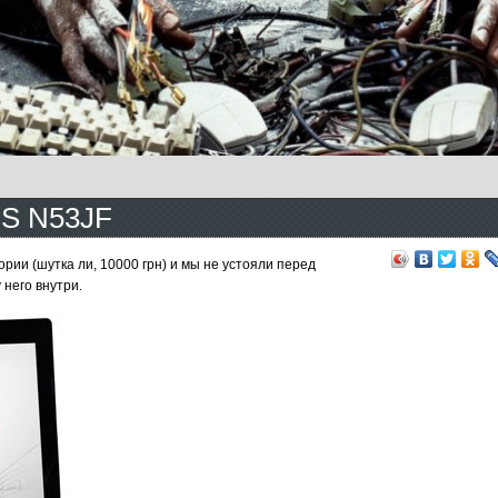
US N53JF
ории (шутка ли, 10000 грн) и мы не устояли перед
 него внутри.