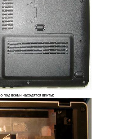
бо под всеми находятся винты: