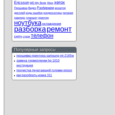
xerox
Ericsson
WD My Book
Xbox
Разбираем
Прошивка
Видео
монитор
дисплей
коды ошибок
конденсаторы
питания
памперс
планшет
принтер
ноутбука
охлаждения
ремонт
разборка
телефон
снпч
строя
Популярные запросы
прошивка принтера samsung ml-2165w
замена термопленки hp 1010
инструкция
прочистка печатающей головки epson
как разобрать нокиа 311