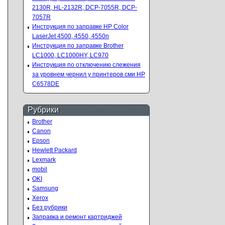
2130R, HL-2132R, DCP-7055R, DCP-
7057R
Инструкция по заправке HP Color
LaserJet 4500, 4550, 4550n
Инструкция по заправке Brother
LC1000, LC1000HY, LC970
Инструкция по отключению слежения
за уровнем чернил у принтеров сми HP
C6578DE
Рубрики
Brother
Canon
Epson
Hewlett Packard
Lexmark
mobil
OKI
Samsung
Xerox
Без рубрики
Заправка и ремонт картриджей