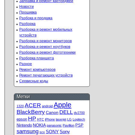
Заправка и ремонт картриджей
Новости
Прошивка
Разбока и продажа
Разборка
Разборка и ремонт мобильных
устройств
Разборка и ремонт мониторов
Разборка и ремонт ноутбуков
Разборка и ремонт фототехники
Разборка планшета
Разное
Ремонт компьютеров
Ремонт печатающих устройств
Сервисные коды
Метки
Apple
ACER
1320
android
BlackBerry
DELL
Canon
dv2700
HP
epson
HTC
iPhone
laserjet
LG
Logitech
NOKIA
Nintendo
PSP
panasonic
Pavillion
samsung
SONY
Sony
scx