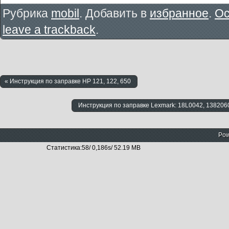
Рубрика
mobil
. Добавить в
избранное
.
Ос
leave a trackback
.
« Инструкция по заправке HP 121, 122, 650
Инструкция по заправке Lexmark: 18L0042, 138206
Pow
Статистика:58/ 0,186s/ 52.19 MB