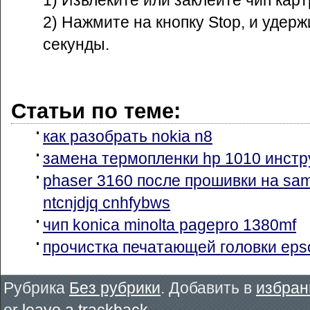
1) Извлеките или заклейте чип кар
2) Нажмите на кнопку Stop, и удерж
секунды.
Статьи по теме:
как разобрать nokia n8
замена термопленки hp 1010 инстр
phaser 3160 после прошивки на sa
ntcnjdjq cnhfybws
чип konica minolta pagepro 1380mf
прочистка печатающей головки eps
Рубрика
Без рубрики
. Добавить в
избран
or
leave a trackback
.