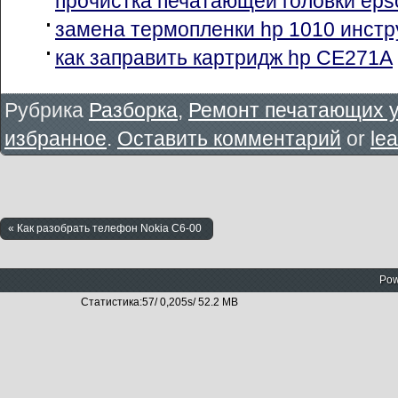
прочистка печатающей головки eps
замена термопленки hp 1010 инстр
как заправить картридж hp CE271A
Рубрика
Разборка
,
Ремонт печатающих у
избранное
.
Оставить комментарий
or
le
« Как разобрать телефон Nokia C6-00
Pow
Статистика:57/ 0,205s/ 52.2 MB