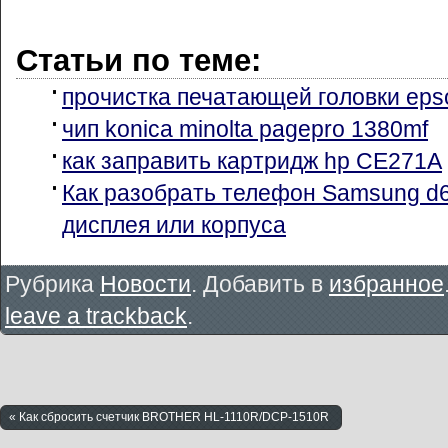
Статьи по теме:
прочистка печатающей головки eps
чип konica minolta pagepro 1380mf
как заправить картридж hp CE271A
Как разобрать телефон Samsung d
дисплея или корпуса
Рубрика
Новости
. Добавить в
избранное
leave a trackback
.
« Как сбросить счетчик BROTHER HL-1110R/DCP-1510R