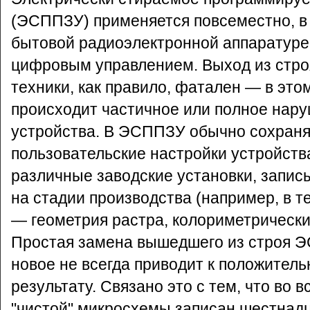
(ЭСППЗУ) применяется повсеместно, в 
бытовой радиоэлектронной аппаратуре
цифровым управлением.
Выход из стр
техники, как правило, фатален — в это
происходит частичное или полное нар
устройства. В ЭСППЗУ обычно сохраня
пользовательские настройки устройства
различные заводские установки, запис
на стадии производства (например, в т
— геометрия растра, колориметрические
Простая замена вышедшего из строя 
новое не всегда приводит к положител
результату. Связано это с тем, что во в
"чистой" микросхемы записан шестнад