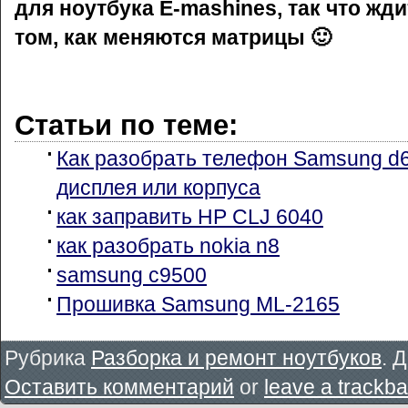
для ноутбука E-mashines, так что жди
том, как меняются матрицы 🙂
Статьи по теме:
Как разобрать телефон Samsung d
дисплея или корпуса
как заправить HP CLJ 6040
как разобрать nokia n8
samsung c9500
Прошивка Samsung ML-2165
Рубрика
Разборка и ремонт ноутбуков
. 
Оставить комментарий
or
leave a trackb