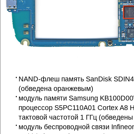
NAND-флеш память SanDisk SDIN4
(обведена оранжевым)
модуль памяти Samsung KB100D0
процессор S5PC110A01 Cortex A8 H
тактовой частотой 1 ГГц (обведен
модуль беспроводной связи Infineo