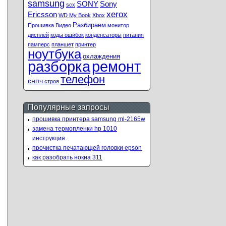
samsung
SONY
Sony
scx
xerox
Ericsson
WD My Book
Xbox
Разбираем
Прошивка
Видео
монитор
дисплей
коды ошибок
конденсаторы
питания
памперс
планшет
принтер
ноутбука
охлаждения
ремонт
разборка
телефон
снпч
строя
Популярные запросы
прошивка принтера samsung ml-2165w
замена термопленки hp 1010
инструкция
прочистка печатающей головки epson
как разобрать нокиа 311