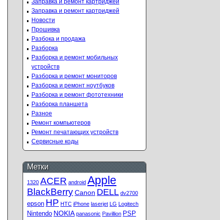
Заправка и ремонт картриджей
Заправка и ремонт картриджей
Новости
Прошивка
Разбока и продажа
Разборка
Разборка и ремонт мобильных
устройств
Разборка и ремонт мониторов
Разборка и ремонт ноутбуков
Разборка и ремонт фототехники
Разборка планшета
Разное
Ремонт компьютеров
Ремонт печатающих устройств
Сервисные коды
Метки
Apple
ACER
1320
android
BlackBerry
DELL
Canon
dv2700
HP
epson
HTC
iPhone
laserjet
LG
Logitech
NOKIA
Nintendo
PSP
panasonic
Pavillion