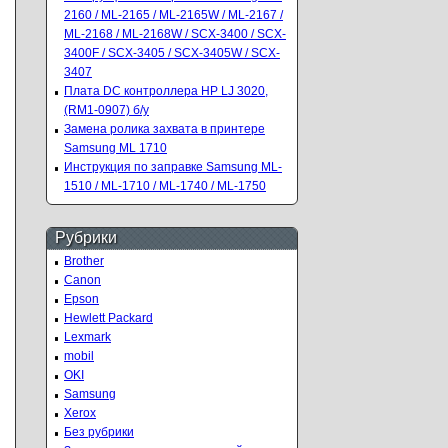
2160 / ML-2165 / ML-2165W / ML-2167 /
ML-2168 / ML-2168W / SCX-3400 / SCX-
3400F / SCX-3405 / SCX-3405W / SCX-
3407
Плата DC контроллера HP LJ 3020,
(RM1-0907) б/у
Замена ролика захвата в принтере
Samsung ML 1710
Инструкция по заправке Samsung ML-
1510 / ML-1710 / ML-1740 / ML-1750
Рубрики
Brother
Canon
Epson
Hewlett Packard
Lexmark
mobil
OKI
Samsung
Xerox
Без рубрики