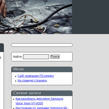
Найти:
Меню
Сайт компании ITComplex
На главную страницу
Свежие записи
Как разобрать диктофон Samsung
Voice Yepp VY-H200
Инструкция по заправке Samsung ML-